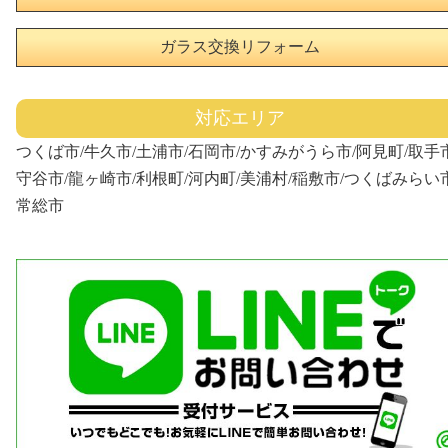
ガラス交換リフォーム
対応エリア
つくば市/牛久市/土浦市/石岡市/かすみがうら市/阿見町/取手市
守谷市/龍ヶ崎市/利根町/河内町/美浦村/稲敷市/つくばみらい市
常総市