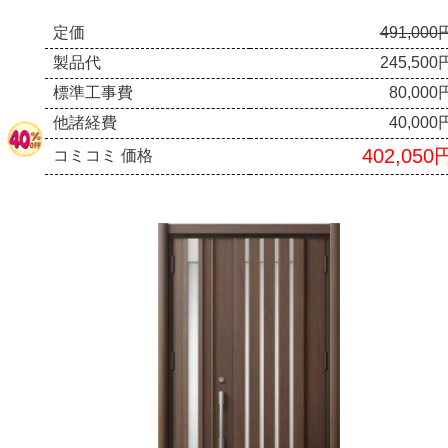
定価
491,000
製品代
245,500
標準工事費
80,000
他諸経費
40,000
402,050
コミコミ 価格