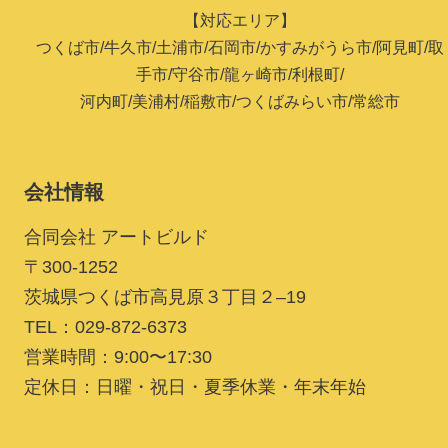
【対応エリア】
つくば市/牛久市/土浦市/石岡市/かすみがうら市/阿見町/取
手市/守谷市/龍ヶ崎市/利根町/
河内町/美浦村/稲敷市/つくばみらい市/常総市
会社情報
合同会社 アートビルド
〒300-1252
茨城県つくば市高見原３丁目２–19
TEL：029-872-6373
営業時間：9:00〜17:30
定休日：日曜・祝日・夏季休業・年末年始