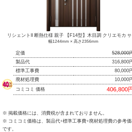
リシェントII 断熱仕様 親子 【F14型】木目調 クリエモカ
サ
幅1244mm × 高さ2356mm
定価
528,000
製品代
316,800
標準工事費
80,000
廃材処理費
10,000
406,800
コミコミ 価格
※ 掲載価格には、消費税が含まれておりません。
※ コミコミ価格は、製品代+標準工事費+廃材処理費の参考価
です。